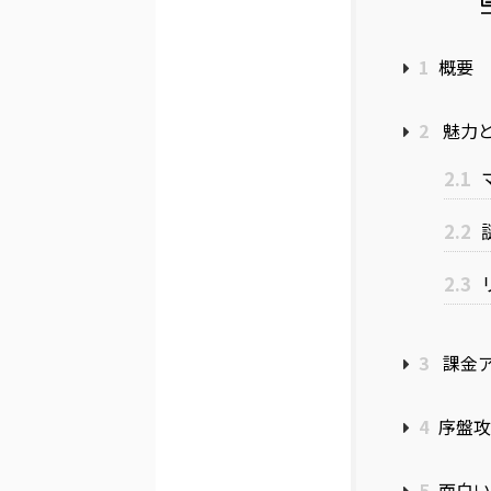
1
概要
2
魅力
2.1
2.2
2.3
3
課金ア
4
序盤攻
5
面白い