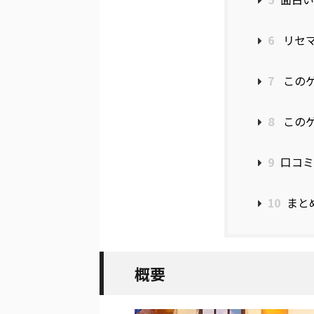
6
リセマ
7
このゲ
8
このゲ
9
口コミ
10
まと
概要