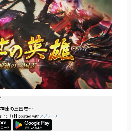
方
神速の三国志〜
 Inc.
無料
posted with
アプリーチ