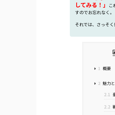
してみる！」
こ
すのでお忘れなく。
それでは、さっそく
1
概要
2
魅力と
2.1
2.2