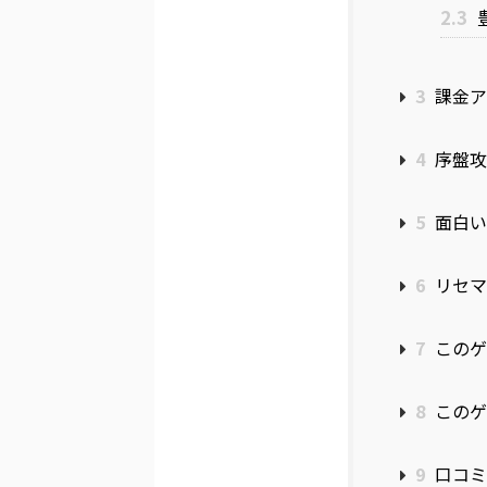
2.3
3
課金ア
4
序盤攻
5
面白い
6
リセマ
7
このゲ
8
このゲ
9
口コミ